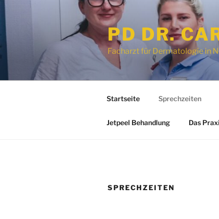
Zum
Inhalt
PD DR. CA
springen
Facharzt für Dermatologie in 
Startseite
Sprechzeiten
Jetpeel Behandlung
Das Prax
SPRECHZEITEN