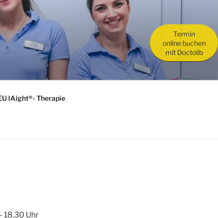
Termin
online buchen
mit Doctolib
U lAight®- Therapie
 18.30 Uhr